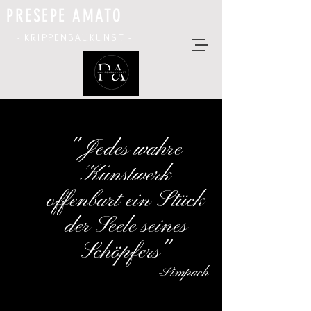
PRESEPE AMATO
- KRIPPENBAUKUNST -
" Jedes wahre
Kunstwerk
offenbart ein Stück
der Seele seines
Schöpfers"
-Limpach